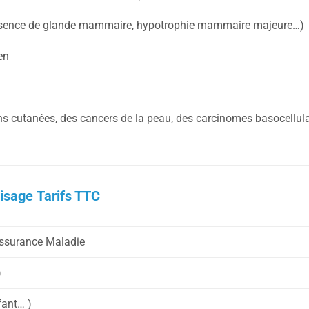
bsence de glande mammaire, hypotrophie mammaire majeure…)
en
ons cutanées, des cancers de la peau, des carcinomes basocellul
isage Tarifs TTC
’Assurance Maladie
)
fant… )