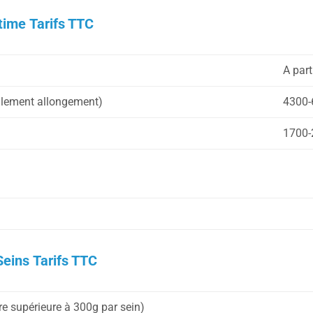
ntime Tarifs TTC
A par
uellement allongement)
4300-
1700-
Seins Tarifs TTC
 supérieure à 300g par sein)