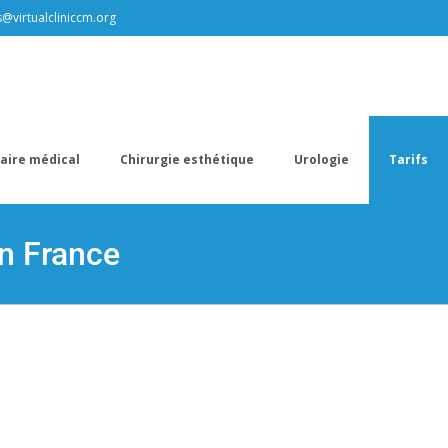
s@virtualcliniccm.org
aire médical
Chirurgie esthétique
Urologie
Tarifs
en France