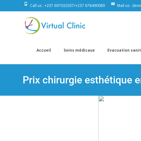
Call us : +237 697032037/+237 678490089
Mail us : devi
Accueil
Soins médicaux
Evacuation sanit
Prix chirurgie esthétique 