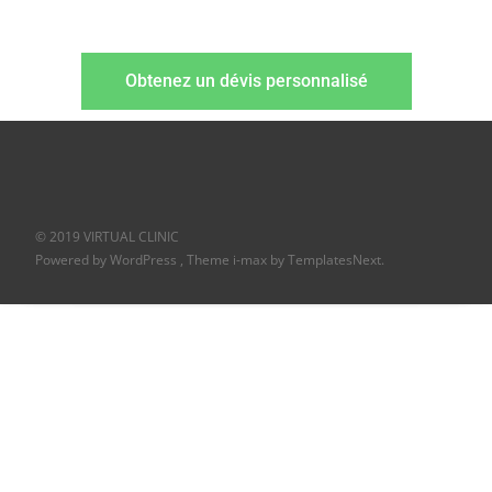
Obtenez un dévis personnalisé
© 2019 VIRTUAL CLINIC
Powered by WordPress
, Theme
i-max
by TemplatesNext.