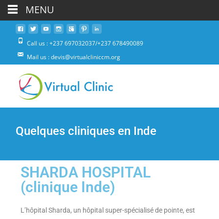
MENU
Call us : +237 697032037/+237 678490089
Mail us : devis@virtualcliniccm.org
Quelques cliniques en Inde
SHARDA HOSPITAL
(clinique Inde)
L’hôpital Sharda, un hôpital super-spécialisé de pointe, est