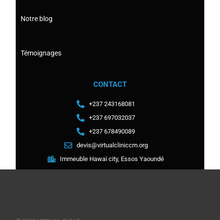
Notre blog
Témoignages
CONTACT
+237 243168081
+237 697032037
+237 678490089
devis@virtualcliniccm.org
Immeuble Hawaï city, Essos Yaoundé