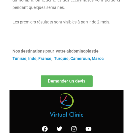
du nombril. Un œdème et des ecchymoses vont perdurer
pendant quelques semaines.
Les premiers résultats sont visibles à partir de 2 mois.
Nos destinations pour votre abdominoplastie
Tunisie
,
Inde
,
France
,
Turquie
,
Cameroun
,
Maroc
Demander un devis