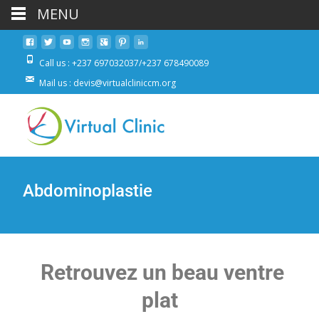
MENU
Call us : +237 697032037/+237 678490089
Mail us : devis@virtualcliniccm.org
Abdominoplastie
Retrouvez un beau ventre
plat