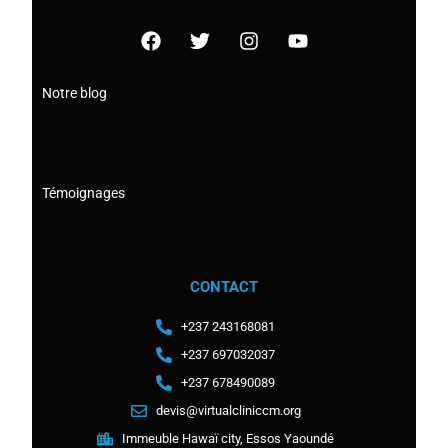
Notre blog
Témoignages
CONTACT
+237 243168081
+237 697032037
+237 678490089
devis@virtualcliniccm.org
Immeuble Hawaï city, Essos Yaoundé