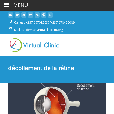
MENU
Call us : +237 697032037/+237 678490089
Mail us : devis@virtualcliniccm.org
décollement de la rétine