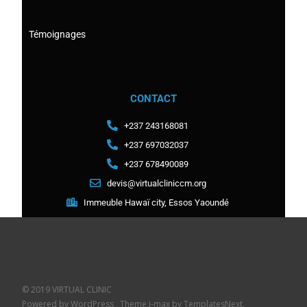
Témoignages
CONTACT
+237 243168081
+237 697032037
+237 678490089
devis@virtualcliniccm.org
Immeuble Hawaï city, Essos Yaoundé
© 2019 VIRTUAL CLINIC
Powered by WordPress
, Theme
i-max
by TemplatesNext.