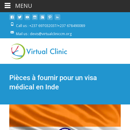
MENU
Call us : +237 697032037/+237 678490089
Mail us : devis@virtualcliniccm.org
Pièces à fournir pour un visa
médical en Inde