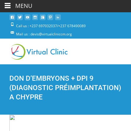
MENU
Call us : +237 697032037/+237 678490089
Mail us : devis@virtualcliniccm.org
DON D’EMBRYONS + DPI 9
(DIAGNOSTIC PRÉIMPLANTATION)
A CHYPRE