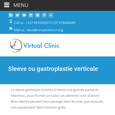
MENU
Call us : +237 697032037/+237 678490089
Mail us : devis@virtualcliniccm.org
Sleeve ou gastroplastie verticale
La sleeve gastrique consiste à retirer une grande partie de
l’estomac, pour former un tube. Les aliments vont d’abord
être ralentis pendant leur passage dans le tube, puis évacués
très rapidement dans l’intestin grêle.